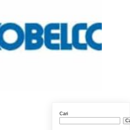
Cari
Ca